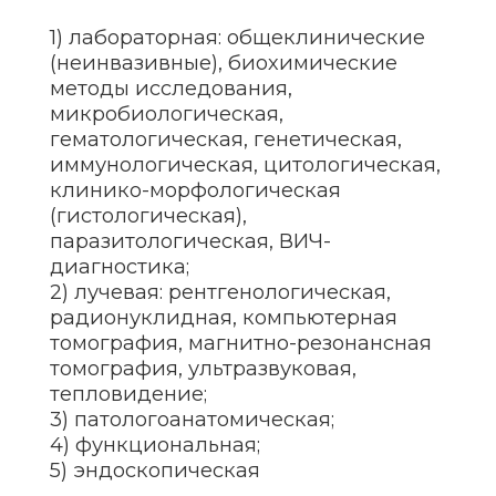
Какие конкретно
требования обязаны
соблюдать лица-
соискатели медицинской
белорусской лицензии?
В законодательстве РБ реализован
классический подход, предполагающий
привычное юристам деление требований
на долицензионные (предъявляются
субъектам со статусом соискателей)
и лицензионные (предъявляются
лицензиатам при произведении
лицензируемого типа медицинской
профессиональной деятельности).
Долицензионные нормативные
требования
Список установленных нормативами
требований достаточно обширен, но при
условии, что ранее получали лицензию,
многие из них будут знакомыми,