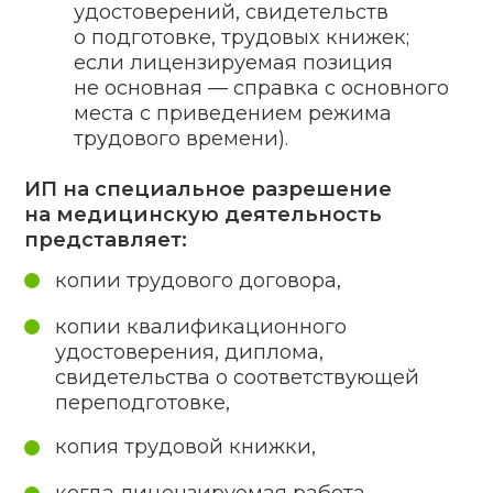
06
Отсутствие предусмотренной
законом документации.
07
Использование
незарегистрированных или
не разрешенных
для использования методик
и медизделий.
08
Несоответствие персонала
лицензионным требованиям.
Техника работы нашей
компании
01
Первичная консультация
с выявлением потребностей
заказчика и четкой расстановкой
задач
02
Расчет стоимости
03
Заключение договора