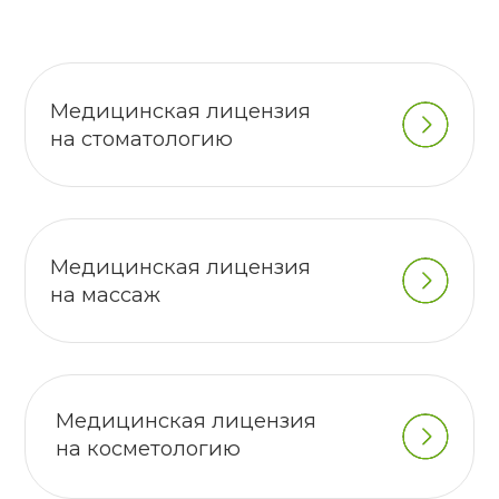
Медицинская лицензия
на косметологию
Медицинская лицензия
на лазерную эпиляцию
В каком госоргане
выдается лицензия на
медицинскую
деятельность?
Специальные разрешения в Республике
Беларусь выдает Министерство
здравоохранения. В своем
функционировании ведомство опирается
на Закон от 14.10.2022 № 213−3 «О
лицензировании».