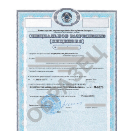
деятельности, с приложением
документации (копии приказов
о приеме, трудовых договоров,
дипломов, квалификационных
удостоверений, свидетельств
о подготовке, трудовых книжек;
если лицензируемая позиция
не основная — справка с основного
места с приведением режима
трудового времени).
ИП на специальное разрешение
на медицинскую деятельность
представляет:
копии трудового договора,
копии квалификационного
удостоверения, диплома,
свидетельства о соответствующей
переподготовке,
копия трудовой книжки,
когда лицензируемая работа
не основная делается справка
с основного рабочего места
с приведением рабочего режима.