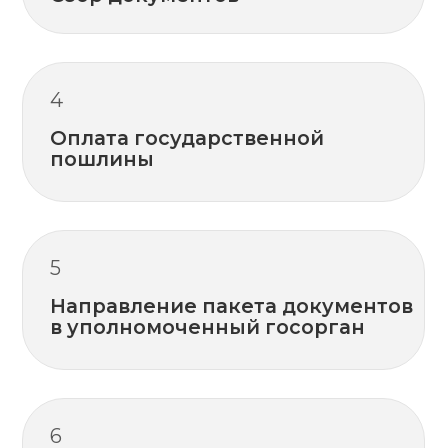
Самое лучшее положение в бизнесе —
распределять задачи между
экспертами, а самому размышлять
непосредственно о развитии и прибыли.
Поручите получение лицензии на
осуществление медицинской
деятельности сотрудникам нашей
компании. Убедитесь на личном опыте,
что это лучший способ решения задачи!
Отправить заявку
на оказание услуг
+375