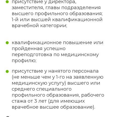
Сроки выдачи
специального
разрешения и объем
государственной
пошлины
На рассмотрение представленной
документации отводится 25 дней
(включая время на дополнительную
оценку соответствия, когда это
необходимо). Лицензия
на медицинские услуги вручается
только при условии перечисления
государственной пошлины в размере
10 БВ. Внесение корректив или
выдача дубликата специального
разрешения требуют уплаты
государственной пошлины в размере
5 БВ. Мед. лицензия вручается
продолжительностью от 5 до 10 лет.