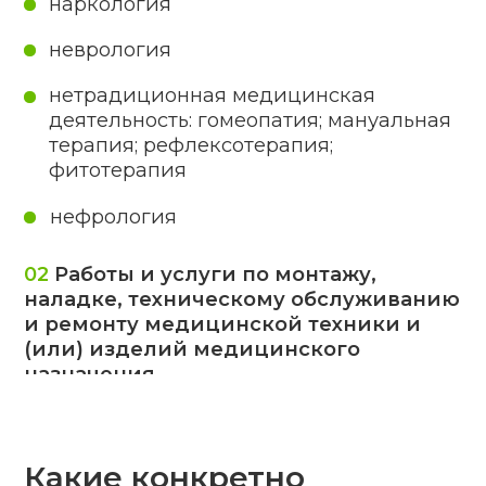
наличие на законном праве
помещений, профильного
оборудования и т. д.
Требования для юрлица или
зарубежной компании:
присутствие у директора,
заместителя, главы подразделения
высшего профильного образования;
1-й или высшей квалификационной
врачебной категории;
квалификационное повышение или
пройденная успешно
переподготовка по медицинскому
профилю;
присутствие у нанятого персонала
(не меньше чем у 1-го на заявленную
медицинскую услугу) высшего или
среднего специального
профильного образования, рабочего
стажа от 3 лет (для имеющих
врачебное высшее образование).