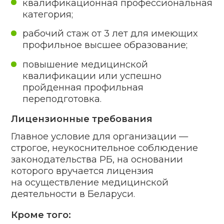
с организациями и ИП
на произведение лицензируемых
работ, когда подобное нужно
для функционирования
хозяйствующего субъекта.
Копия договора
05
на техобслуживание и ремонт
оборудования или установленные
законом и актами документы лица,
которое отвечает в штате
за подобные работы (копии
приказа, трудового договора,
диплома, сертификата,
удостоверения по специализации,
а также трудовой книжки).
Актуальное заключение об оценке
06
техсостояния и итогах проверки
оборудования, принадлежащего
соискателю на законных
основаниях.
Юридическое лицо или зарубежная
организация представляют:
01
Копия штатного расписания.
02
В отношении руководства — копия
приказа о приеме на должность,