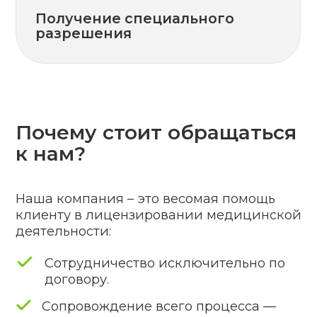
Отправить заявку
Заполняя форму обратной связи,
Вы соглашаетесь с
политикой
конфиденциальности
.
Контакты
+375 (29) 188-85-26
info@litsenziya.by
Адрес