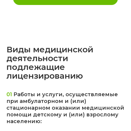
1) лабораторная: общеклинические
(неинвазивные), биохимические
методы исследования,
микробиологическая,
гематологическая, генетическая,
иммунологическая, цитологическая,
клинико-морфологическая
(гистологическая),
паразитологическая, ВИЧ-
диагностика;
2) лучевая: рентгенологическая,
радионуклидная, компьютерная
томография, магнитно-резонансная
томография, ультразвуковая,
тепловидение;
3) патологоанатомическая;
4) функциональная;
5) эндоскопическая
забор, трансплантация тканей: забор
тканей; трансплантация тканей;
организация донорства крови,
заготовка, переработка, хранение
крови, ее компонентов и препаратов
из донорской крови