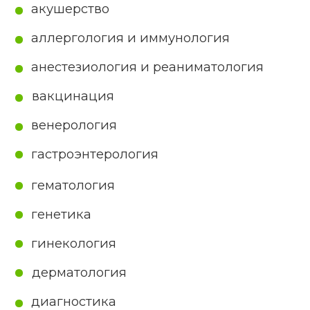
инфекционные болезни
кардиология
комбустиология
косметология
лечебная физкультура
массаж
наркология
неврология
нетрадиционная медицинская
деятельность: гомеопатия; мануальная
терапия; рефлексотерапия;
фитотерапия
нефрология
02
Работы и услуги по монтажу,
наладке, техническому обслуживанию
и ремонту медицинской техники и
(или) изделий медицинского
назначения