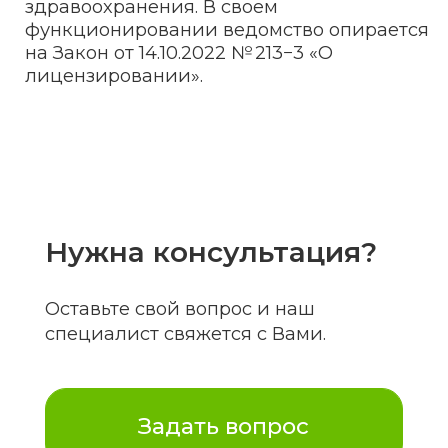
01
Работы и услуги, осуществляемые
при амбулаторном и (или)
стационарном оказании медицинской
помощи детскому и (или) взрослому
населению:
акушерство
аллергология и иммунология
анестезиология и реаниматология
вакцинация
венерология
гастроэнтерология
гематология
генетика
гинекология
дерматология
диагностика