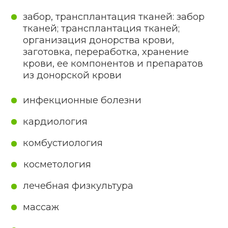
типичными для разных сфер
предпринимательской активности.
Общие требования:
помещения здравоохранения
обязаны соответствовать санитарно-
эпидемиологическим требованиям;
оборудование должно быть
разрешено к применению в сфере
здравоохранения РБ;
произведение функционирования
в точках, озвученных в разрешении,
кроме ситуаций оказания
соответствующих услуг дома
у пациента;
назначение ответственного за
лицензируемое функционирование
человека;
присутствие штатного специалиста,
занимающегося профремонтом
и техобслуживанием, или
официально подписанного договора
на аналогичное обслуживание
со сторонней организацией;