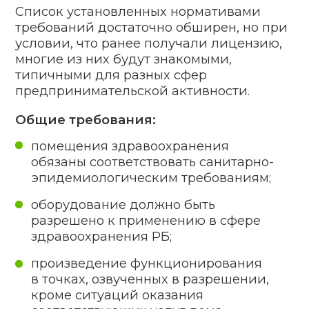
переподготовка.
Лицензионные требования
Главное условие для организации —
строгое, неукоснительное соблюдение
законодательства РБ, на основании
которого вручается лицензия
на осуществление медицинской
деятельности в Беларуси.
Кроме того:
действовать согласно нормативам,
регулирующим уровень
предоставляемых населению
медуслуг;
в течение календарного месяца
с момента увольнения назначать
новых работников соответствующего
профиля.
Придерживаться правилам такого
серьезного перечня достаточно тяжело,
что вполне предсказуемо, ведь
предоставление услуг в отрасли
белорусского здравоохранения
предполагает повышенную