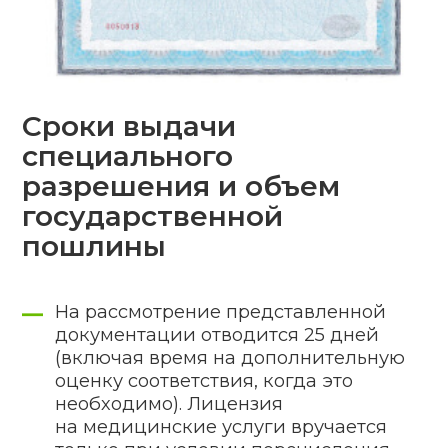
Порядок действий
соискателей,
собирающихся
обратиться
в министерство
Получение лицензии на медицинские
услуги по шагам:
1
Регистрация юридического
лица
2
Подбор и аренда