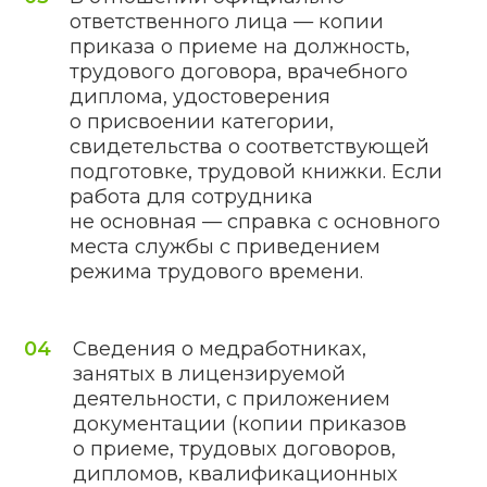
медицинскую деятельность, легко
получить серьезный штраф:
физическое лицо — от 10 до 50 БВ;
ИП — от 10 до 200 БВ;
юридическое лицо — до 500 БВ.
Чтобы узнать связь между конкретным
наказуемым случаем и объемом
санкций, стоит получить помощь
от наших специалистов.
Грубые нарушения:
01
Отсутствие на законных основаниях
помещений.
02
Отсутствие на законных основаниях
оборудования.
03
Отсутствие на законных основаниях
транспортных средств.
04
Причинение вреда здоровью
гражданина.
05
Произведение лицензируемой
работы в не зафиксированных
локациях.