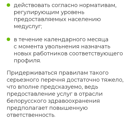
копия трудового договора, копия
врачебного диплома,
удостоверения на категорию,
свидетельства о прохождении
соответствующей подготовки,
трудовой книжки. Если работа
не основная — справка о месте
основной работы с обязательным
указанием режима рабочего
времени.
03
В отношении официально
ответственного лица — копии
приказа о приеме на должность,
трудового договора, врачебного
диплома, удостоверения
о присвоении категории,
свидетельства о соответствующей
подготовке, трудовой книжки. Если
работа для сотрудника
не основная — справка с основного
места службы с приведением
режима трудового времени.
04
Сведения о медработниках,
занятых в лицензируемой