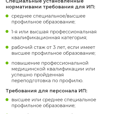
Какие конкретно
документы нужны
для получения
специального
разрешения
от Минздрава?
Помощь в лицензировании медицинской
деятельности предполагает поддержку
в подготовке документации.
01
Заявление.
Копия документа, фиксирующего
02
присутствие на законном
основании помещений.
Заключение органа госсаннадзора
03
о соответствии используемых
помещений требованиям
законодательства, выданное
не более чем за 3 месяца
до представления.
Копия гражданского-правовых
04